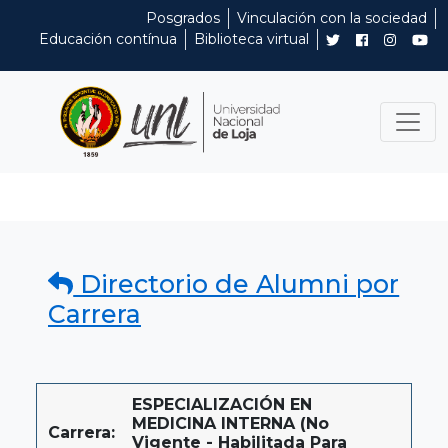
Posgrados
Vinculación con la sociedad
Educación contínua
Biblioteca virtual
Directorio de Alumni por
Carrera
ESPECIALIZACIÓN EN
MEDICINA INTERNA (No
Carrera:
Vigente - Habilitada Para