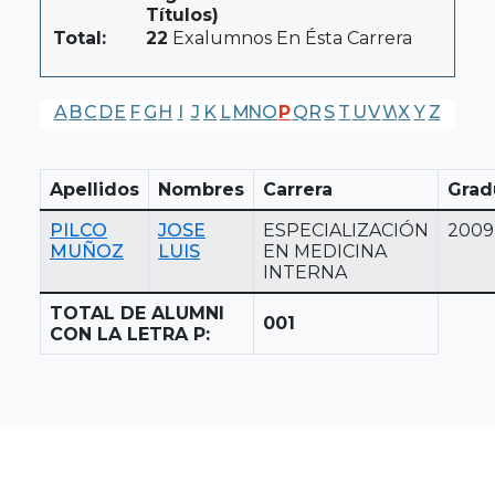
Títulos)
Total:
22
Exalumnos En Ésta Carrera
A
B
C
D
E
F
G
H
I
J
K
L
M
N
O
P
Q
R
S
T
U
V
W
X
Y
Z
Apellidos
Nombres
Carrera
Grad
PILCO
JOSE
ESPECIALIZACIÓN
2009
MUÑOZ
LUIS
EN MEDICINA
INTERNA
TOTAL DE ALUMNI
001
CON LA LETRA P: