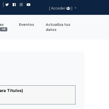
[ Acceder
]
as
Eventos
Actualiza tus
datos
46
ra Títulos)