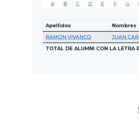
A
B
C
D
E
F
G
Apellidos
Nombres
RAMON VIVANCO
JUAN CA
TOTAL DE ALUMNI CON LA LETRA R