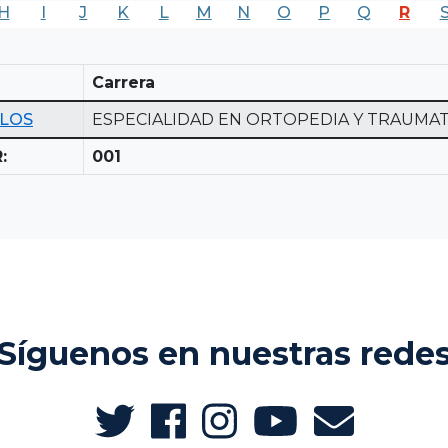
H
I
J
K
L
M
N
O
P
Q
R
Carrera
RLOS
ESPECIALIDAD EN ORTOPEDIA Y TRAUMA
:
001
Síguenos en nuestras rede