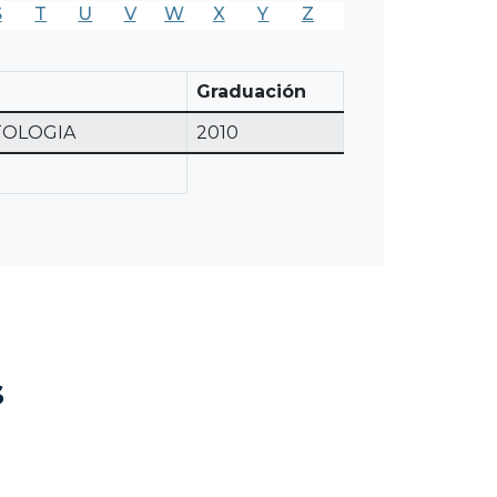
S
T
U
V
W
X
Y
Z
Graduación
TOLOGIA
2010
s