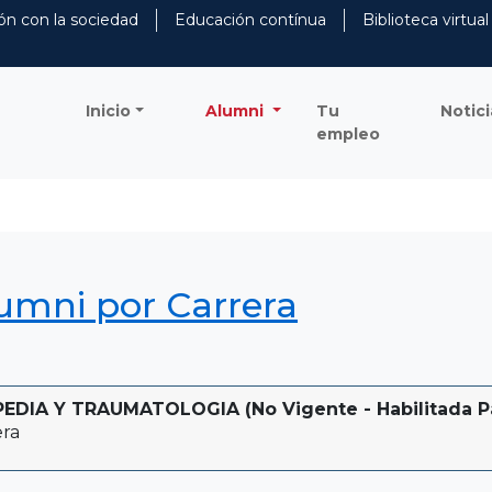
ón con la sociedad
Educación contínua
Biblioteca virtual
Inicio
Alumni
Tu
Notici
empleo
lumni por Carrera
DIA Y TRAUMATOLOGIA (No Vigente - Habilitada Pa
era