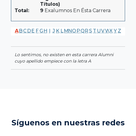
Títulos)
Total:
9
Exalumnos En Ésta Carrera
A
B
C
D
E
F
G
H
I
J
K
L
M
N
O
P
Q
R
S
T
U
V
W
X
Y
Z
Lo sentimos, no existen en esta carrera Alumni
cuyo apellido empiece con la letra A
Síguenos en nuestras redes