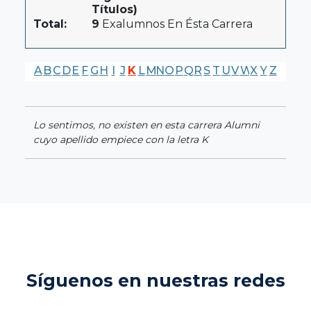
Títulos)
Total:
9
Exalumnos En Ésta Carrera
A
B
C
D
E
F
G
H
I
J
K
L
M
N
O
P
Q
R
S
T
U
V
W
X
Y
Z
Lo sentimos, no existen en esta carrera Alumni
cuyo apellido empiece con la letra K
Síguenos en nuestras redes