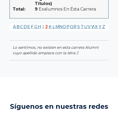
Títulos)
Total:
9
Exalumnos En Ésta Carrera
A
B
C
D
E
F
G
H
I
J
K
L
M
N
O
P
Q
R
S
T
U
V
W
X
Y
Z
Lo sentimos, no existen en esta carrera Alumni
cuyo apellido empiece con la letra J
Síguenos en nuestras redes