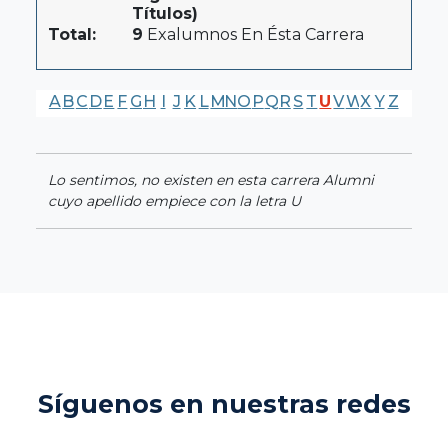
Títulos)
Total:
9
Exalumnos En Ésta Carrera
A
B
C
D
E
F
G
H
I
J
K
L
M
N
O
P
Q
R
S
T
U
V
W
X
Y
Z
Lo sentimos, no existen en esta carrera Alumni
cuyo apellido empiece con la letra U
Síguenos en nuestras redes