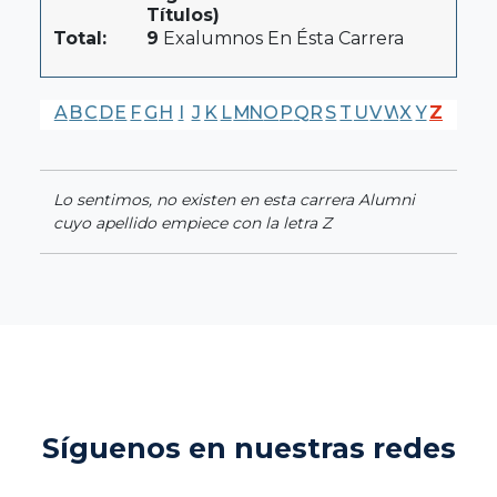
Títulos)
Total:
9
Exalumnos En Ésta Carrera
A
B
C
D
E
F
G
H
I
J
K
L
M
N
O
P
Q
R
S
T
U
V
W
X
Y
Z
Lo sentimos, no existen en esta carrera Alumni
cuyo apellido empiece con la letra Z
Síguenos en nuestras redes