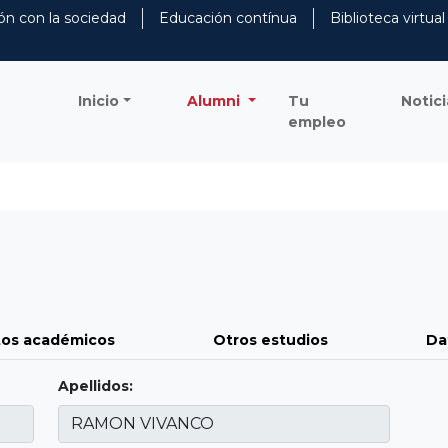
ón con la sociedad
Educación contínua
Biblioteca virtual
Inicio
Alumni
Tu
Notici
empleo
os académicos
Otros estudios
Da
Apellidos: