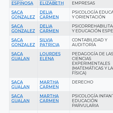
ESPINOSA
ELIZABETH
EMPRESAS
SACA
DELIA
PSICOLOGÍA EDUCA
GONZALEZ
CARMEN
Y ORIENTACIÓN
SACA
DELIA
PSICORREHABILIT
GONZALEZ
CARMEN
Y EDUCACIÓN ESPE
SACA
SILVIA
CONTABILIDAD Y
GONZALEZ
PATRICIA
AUDITORÍA
SACA
LOURDES
PEDAGOGÍA DE LA
GUALAN
ELENA
CIENCIAS
EXPERIMENTALES
(MATEMÁTICAS Y LA
FÍSICA)
SACA
MARTHA
DERECHO
GUALAN
CARMEN
SACA
MARTHA
PSICOLOGÍA INFANT
GUALAN
CARMEN
EDUCACIÓN
PARVULARIA