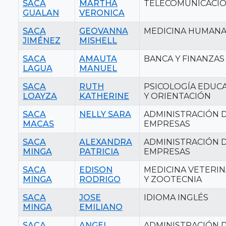
SACA
MARTHA
TELECOMUNICACI
GUALAN
VERONICA
SACA
GEOVANNA
MEDICINA HUMAN
JIMÉNEZ
MISHELL
SACA
AMAUTA
BANCA Y FINANZAS
LAGUA
MANUEL
SACA
RUTH
PSICOLOGÍA EDUCA
LOAYZA
KATHERINE
Y ORIENTACIÓN
SACA
NELLY SARA
ADMINISTRACIÓN 
MACAS
EMPRESAS
SACA
ALEXANDRA
ADMINISTRACIÓN 
MINGA
PATRICIA
EMPRESAS
SACA
EDISON
MEDICINA VETERIN
MINGA
RODRIGO
Y ZOOTECNIA
SACA
JOSE
IDIOMA INGLÉS
MINGA
EMILIANO
SACA
ANGEL
ADMINISTRACIÓN 