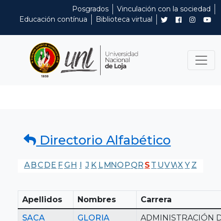
Posgrados
Vinculación con la sociedad
Educación contínua
Biblioteca virtual
Directorio Alfabético
A
B
C
D
E
F
G
H
I
J
K
L
M
N
O
P
Q
R
S
T
U
V
W
X
Y
Z
Apellidos
Nombres
Carrera
SACA
GLORIA
ADMINISTRACIÓN 