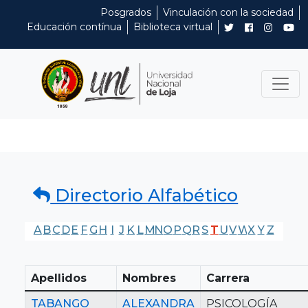
Posgrados
Vinculación con la sociedad
Educación contínua
Biblioteca virtual
Directorio Alfabético
A
B
C
D
E
F
G
H
I
J
K
L
M
N
O
P
Q
R
S
T
U
V
W
X
Y
Z
Apellidos
Nombres
Carrera
TABANGO
ALEXANDRA
PSICOLOGÍA