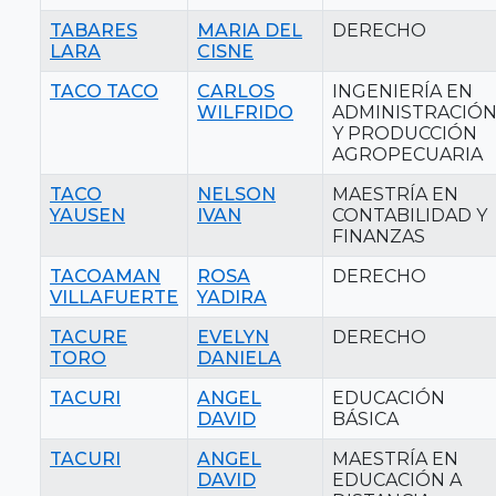
TABARES
MARIA DEL
DERECHO
LARA
CISNE
TACO TACO
CARLOS
INGENIERÍA EN
WILFRIDO
ADMINISTRACIÓ
Y PRODUCCIÓN
AGROPECUARIA
TACO
NELSON
MAESTRÍA EN
YAUSEN
IVAN
CONTABILIDAD Y
FINANZAS
TACOAMAN
ROSA
DERECHO
VILLAFUERTE
YADIRA
TACURE
EVELYN
DERECHO
TORO
DANIELA
TACURI
ANGEL
EDUCACIÓN
DAVID
BÁSICA
TACURI
ANGEL
MAESTRÍA EN
DAVID
EDUCACIÓN A