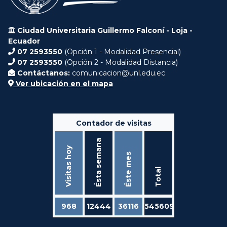
Ciudad Universitaria Guillermo Falconí - Loja -
Ecuador
07 2593550
(Opción 1 - Modalidad Presencial)
07 2593550
(Opción 2 - Modalidad Distancia)
Contáctanos:
comunicacion@unl.edu.ec
Ver ubicación en el mapa
Contador de visitas
Ésta semana
Visitas hoy
Éste mes
Total
968
12444
36116
545609