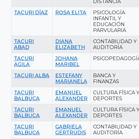
DISTANCIA
TACURI DÍAZ
ROSA ELITA
PSICOLOGÍA
INFANTIL Y
EDUCACIÓN
PARVULARIA
TACURI
DIANA
CONTABILIDAD Y
ABAD
ELIZABETH
AUDITORÍA
TACURI
JOHANA
PSICOPEDAGOGÍ
AGILA
MARIBEL
TACURI ALBA
ESTEFANY
BANCA Y
MARIANELA
FINANZAS
TACURI
EMANUEL
CULTURA FÍSICA 
BALBUCA
ALEXANDER
DEPORTES
TACURI
EMANUEL
CULTURA FÍSICA 
BALBUCA
ALEXANDER
DEPORTES
TACURI
GABRIELA
CONTABILIDAD Y
BALBUCA
GERTRUDIS
AUDITORÍA