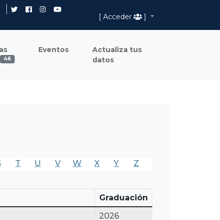
[ Acceder
]
as
Eventos
Actualiza tus
datos
46
S
T
U
V
W
X
Y
Z
Graduación
2026