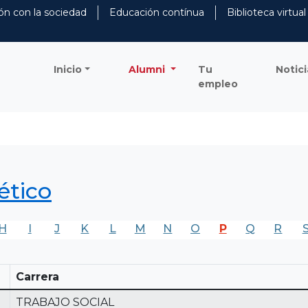
ón con la sociedad
Educación contínua
Biblioteca virtual
Inicio
Alumni
Tu
Notici
empleo
ético
H
I
J
K
L
M
N
O
P
Q
R
Carrera
TRABAJO SOCIAL