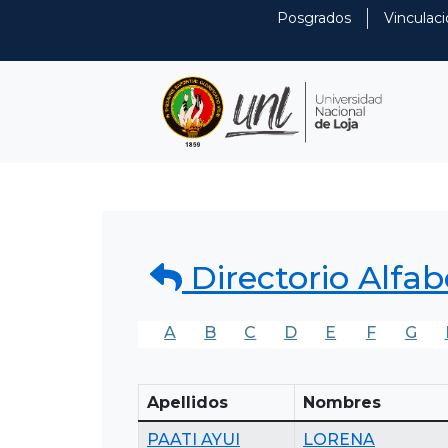
Posgrados
Vinculaci
Directorio Alfab
A
B
C
D
E
F
G
Apellidos
Nombres
PAATI AYUI
LORENA