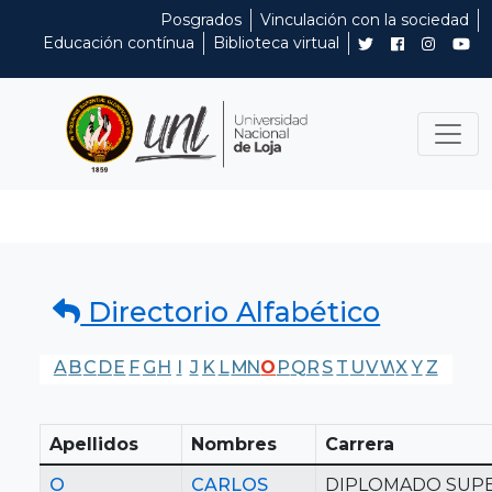
Posgrados
Vinculación con la sociedad
Educación contínua
Biblioteca virtual
Directorio Alfabético
A
B
C
D
E
F
G
H
I
J
K
L
M
N
O
P
Q
R
S
T
U
V
W
X
Y
Z
Apellidos
Nombres
Carrera
O
CARLOS
DIPLOMADO SUP