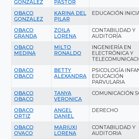
GONZALEZ
PASTOR
OBACO
KARINA DEL
EDUCACIÓN INICI
GONZALEZ
PILAR
OBACO
ZOILA
CONTABILIDAD Y
GRANDA
LORENA
AUDITORÍA
OBACO
MILTO
INGENIERÍA EN
MEDINA
RONALDO
ELECTRÓNICA Y
TELECOMUNICAC
OBACO
BETTY
PSICOLOGÍA INFAN
OBACO
ALEXANDRA
EDUCACIÓN
PARVULARIA
OBACO
TANYA
COMUNICACIÓN S
OBACO
VERONICA
OBACO
ANGEL
DERECHO
ORTIZ
DANIEL
OBACO
MARIUXI
CONTABILIDAD Y
OVACO
LORENA
AUDITORIA