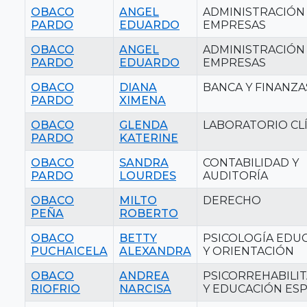
OBACO
ANGEL
ADMINISTRACIÓN
PARDO
EDUARDO
EMPRESAS
OBACO
ANGEL
ADMINISTRACIÓN
PARDO
EDUARDO
EMPRESAS
OBACO
DIANA
BANCA Y FINANZA
PARDO
XIMENA
OBACO
GLENDA
LABORATORIO CL
PARDO
KATERINE
OBACO
SANDRA
CONTABILIDAD Y
PARDO
LOURDES
AUDITORÍA
OBACO
MILTO
DERECHO
PEÑA
ROBERTO
OBACO
BETTY
PSICOLOGÍA EDUC
PUCHAICELA
ALEXANDRA
Y ORIENTACIÓN
OBACO
ANDREA
PSICORREHABILI
RIOFRIO
NARCISA
Y EDUCACIÓN ESP