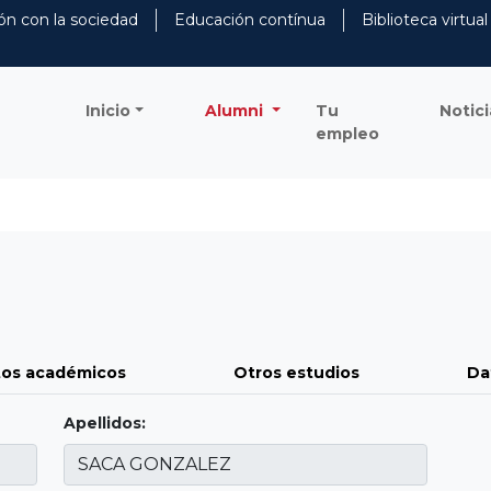
ón con la sociedad
Educación contínua
Biblioteca virtual
Inicio
Alumni
Tu
Notici
empleo
os académicos
Otros estudios
Da
Apellidos: