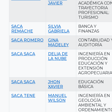
JAVIER
ACADÉMICA CO
TRAYECTORIA
PROFESIONAL:
TURISMO
SACA
SILVIA
BANCA Y
REMACHE
GABRIELA
FINANZAS
SACA ROMERO
GINA
CONTABILIDAD 
MADELEY
AUDITORÍA
SACA SACA
DELIA DE
INGENIERÍA EN
LA NUBE
PRODUCCIÓN
EDUCACIÓN Y
EXTENSIÓN
AGROPECUARIA
SACA SACA
JHON
EDUCACIÓN
XAVIER
BÁSICA
SACA TENE
MANUEL
INGENIERÍA EN
WILSON
GEOLOGÍA
AMBIENTAL Y
ORDENAMIENT