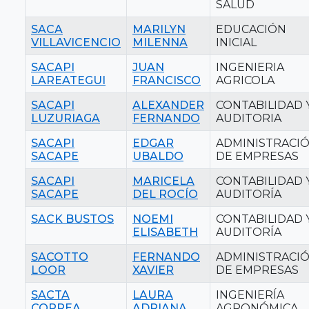
SALUD
SACA
MARILYN
EDUCACIÓN
VILLAVICENCIO
MILENNA
INICIAL
SACAPI
JUAN
INGENIERIA
LAREATEGUI
FRANCISCO
AGRICOLA
SACAPI
ALEXANDER
CONTABILIDAD 
LUZURIAGA
FERNANDO
AUDITORIA
SACAPI
EDGAR
ADMINISTRACI
SACAPE
UBALDO
DE EMPRESAS
SACAPI
MARICELA
CONTABILIDAD 
SACAPE
DEL ROCÍO
AUDITORÍA
SACK BUSTOS
NOEMI
CONTABILIDAD 
ELISABETH
AUDITORÍA
SACOTTO
FERNANDO
ADMINISTRACI
LOOR
XAVIER
DE EMPRESAS
SACTA
LAURA
INGENIERÍA
CORREA
ADRIANA
AGRONÓMICA