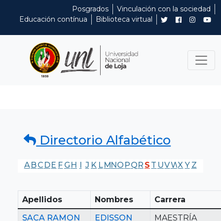
Posgrados
Vinculación con la sociedad
Educación contínua
Biblioteca virtual
Directorio Alfabético
A
B
C
D
E
F
G
H
I
J
K
L
M
N
O
P
Q
R
S
T
U
V
W
X
Y
Z
Apellidos
Nombres
Carrera
SACA RAMON
EDISSON
MAESTRÍA