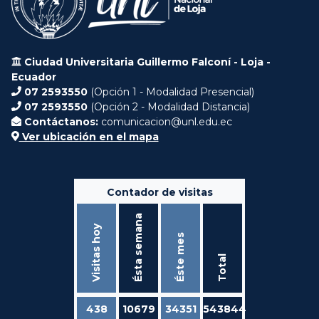
Ciudad Universitaria Guillermo Falconí - Loja -
Ecuador
07 2593550
(Opción 1 - Modalidad Presencial)
07 2593550
(Opción 2 - Modalidad Distancia)
Contáctanos:
comunicacion@unl.edu.ec
Ver ubicación en el mapa
Contador de visitas
Ésta semana
Visitas hoy
Éste mes
Total
438
10679
34351
543844