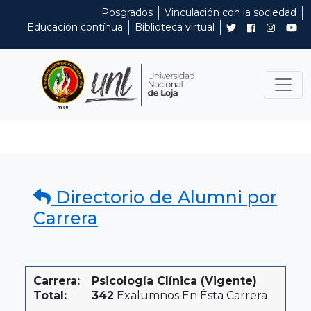
Posgrados
Vinculación con la sociedad
Educación contínua
Biblioteca virtual
Directorio de Alumni por
Carrera
Carrera:
Psicología Clínica (Vigente)
Total:
342
Exalumnos En Ésta Carrera