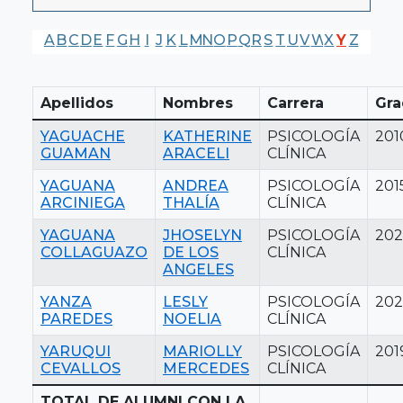
A
B
C
D
E
F
G
H
I
J
K
L
M
N
O
P
Q
R
S
T
U
V
W
X
Y
Z
Apellidos
Nombres
Carrera
Gra
YAGUACHE
KATHERINE
PSICOLOGÍA
201
GUAMAN
ARACELI
CLÍNICA
YAGUANA
ANDREA
PSICOLOGÍA
201
ARCINIEGA
THALÍA
CLÍNICA
YAGUANA
JHOSELYN
PSICOLOGÍA
202
COLLAGUAZO
DE LOS
CLÍNICA
ANGELES
YANZA
LESLY
PSICOLOGÍA
202
PAREDES
NOELIA
CLÍNICA
YARUQUI
MARIOLLY
PSICOLOGÍA
201
CEVALLOS
MERCEDES
CLÍNICA
TOTAL DE ALUMNI CON LA