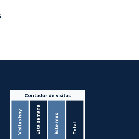
s
Contador de visitas
Ésta semana
Visitas hoy
Éste mes
Total