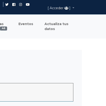
[ Acceder
]
as
Eventos
Actualiza tus
datos
46