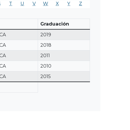
S
T
U
V
W
X
Y
Z
Graduación
ICA
2019
ICA
2018
ICA
2011
ICA
2010
ICA
2015