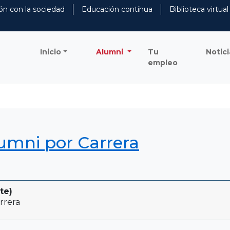
ón con la sociedad
Educación contínua
Biblioteca virtual
Inicio
Alumni
Tu
Notici
empleo
lumni por Carrera
te)
rrera