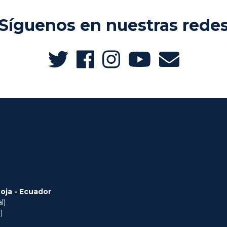
Síguenos en nuestras rede
Loja - Ecuador
l)
)