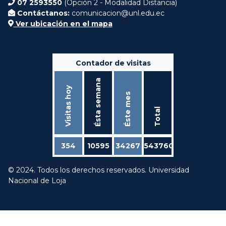
07 2593550
(Opción 2 - Modalidad Distancia)
Contáctanos:
comunicacion@unl.edu.ec
Ver ubicación en el mapa
Contador de visitas
Ésta semana
Visitas hoy
Éste mes
Total
354
10595
34267
543760
© 2024. Todos los derechos reservados. Universidad
Nacional de Loja