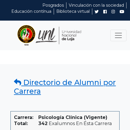
Posgrados
Vinculación con la sociedad
Educación contínua
Biblioteca virtual
Directorio de Alumni por
Carrera
Carrera:
Psicología Clínica (Vigente)
Total:
342
Exalumnos En Ésta Carrera