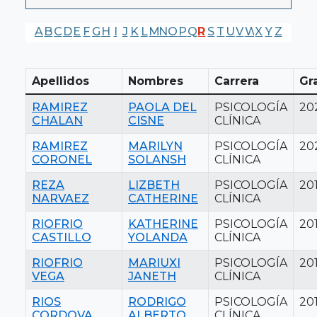
A
B
C
D
E
F
G
H
I
J
K
L
M
N
O
P
Q
R
S
T
U
V
W
X
Y
Z
Apellidos
Nombres
Carrera
Gr
RAMIREZ
PAOLA DEL
PSICOLOGÍA
20
CHALAN
CISNE
CLÍNICA
RAMIREZ
MARILYN
PSICOLOGÍA
20
CORONEL
SOLANSH
CLÍNICA
REZA
LIZBETH
PSICOLOGÍA
20
NARVAEZ
CATHERINE
CLÍNICA
RIOFRIO
KATHERINE
PSICOLOGÍA
20
CASTILLO
YOLANDA
CLÍNICA
RIOFRIO
MARIUXI
PSICOLOGÍA
20
VEGA
JANETH
CLÍNICA
RIOS
RODRIGO
PSICOLOGÍA
20
CORDOVA
ALBERTO
CLÍNICA