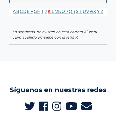
A
B
C
D
E
F
G
H
I
J
K
L
M
N
O
P
Q
R
S
T
U
V
W
X
Y
Z
Lo sentimos, no existen en esta carrera Alumni
cuyo apellido empiece con la letra K
Síguenos en nuestras redes