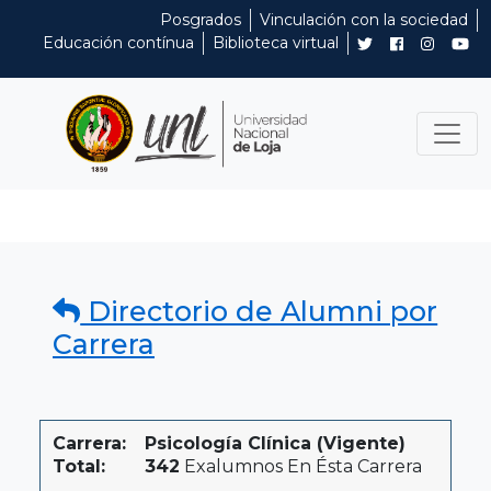
Posgrados
Vinculación con la sociedad
Educación contínua
Biblioteca virtual
Directorio de Alumni por
Carrera
Carrera:
Psicología Clínica (Vigente)
Total:
342
Exalumnos En Ésta Carrera