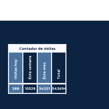
Contador de visitas
Ésta semana
Visitas hoy
Éste mes
Total
288
10529
34201
543694