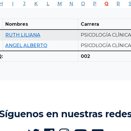
H
I
J
K
L
M
N
O
P
Q
R
Nombres
Carrera
RUTH LILIANA
PSICOLOGÍA CLÍNICA
ANGEL ALBERTO
PSICOLOGÍA CLÍNICA
:
002
Síguenos en nuestras rede