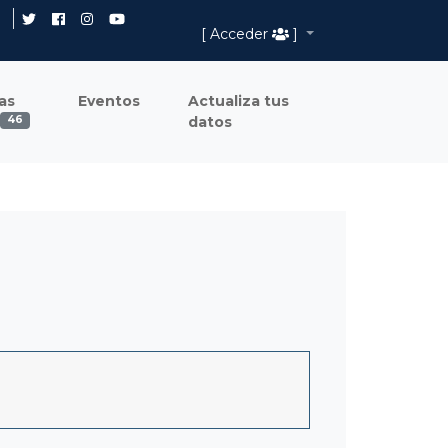
[ Acceder
]
as
Eventos
Actualiza tus
datos
46