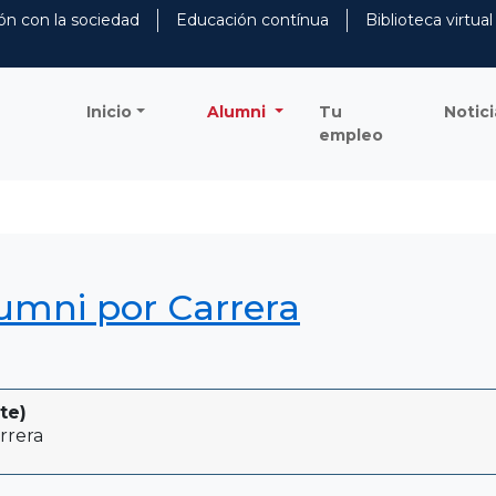
ón con la sociedad
Educación contínua
Biblioteca virtual
Inicio
Alumni
Tu
Notici
empleo
lumni por Carrera
te)
rrera