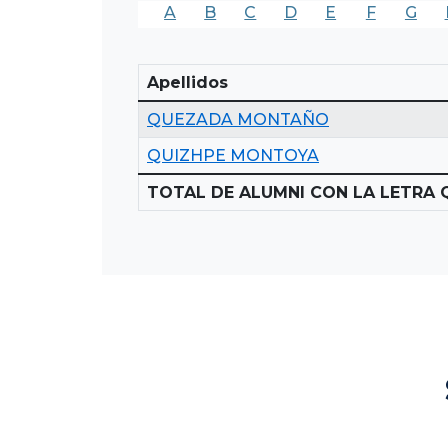
A
B
C
D
E
F
G
Apellidos
QUEZADA MONTAÑO
QUIZHPE MONTOYA
TOTAL DE ALUMNI CON LA LETRA Q