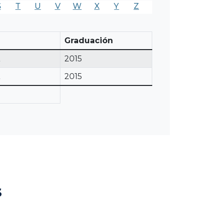
S
T
U
V
W
X
Y
Z
Graduación
2015
2015
s