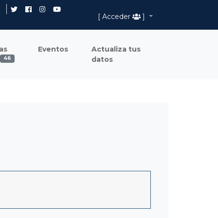
[ Acceder
]
as
Eventos
Actualiza tus
datos
46