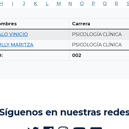
H
I
J
K
L
M
N
O
P
Q
R
ombres
Carrera
LO VINICIO
PSICOLOGÍA CLÍNICA
ULLY MARITZA
PSICOLOGÍA CLÍNICA
:
002
Síguenos en nuestras rede