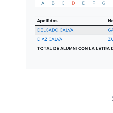
A
B
C
D
E
F
G
Apellidos
N
DELGADO CALVA
GA
DÍAZ CALVA
Z
TOTAL DE ALUMNI CON LA LETRA D