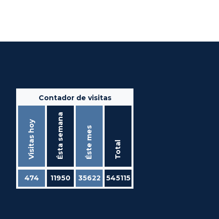
Contador de visitas
Ésta semana
Visitas hoy
Éste mes
Total
474
11950
35622
545115