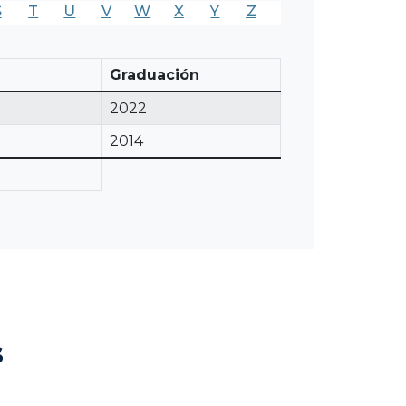
S
T
U
V
W
X
Y
Z
Graduación
2022
2014
s