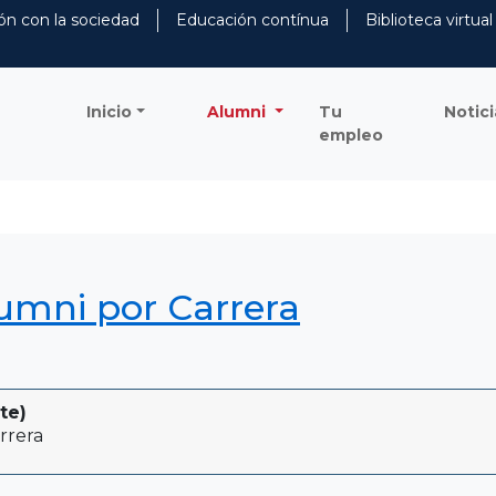
ón con la sociedad
Educación contínua
Biblioteca virtual
Inicio
Alumni
Tu
Notici
empleo
lumni por Carrera
te)
rrera