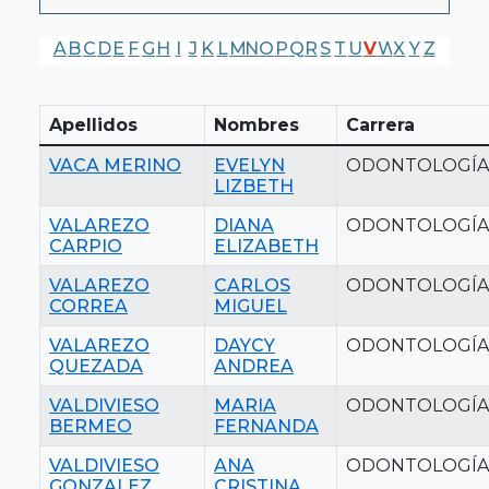
A
B
C
D
E
F
G
H
I
J
K
L
M
N
O
P
Q
R
S
T
U
V
W
X
Y
Z
Apellidos
Nombres
Carrera
VACA MERINO
EVELYN
ODONTOLOGÍA
LIZBETH
VALAREZO
DIANA
ODONTOLOGÍA
CARPIO
ELIZABETH
VALAREZO
CARLOS
ODONTOLOGÍA
CORREA
MIGUEL
VALAREZO
DAYCY
ODONTOLOGÍA
QUEZADA
ANDREA
VALDIVIESO
MARIA
ODONTOLOGÍA
BERMEO
FERNANDA
VALDIVIESO
ANA
ODONTOLOGÍA
GONZALEZ
CRISTINA