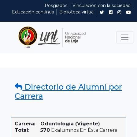
Posgrados
Vinculación con la sociedad
Educación contínua
Biblioteca virtual
Directorio de Alumni por
Carrera
Carrera:
Odontología (Vigente)
Total:
570
Exalumnos En Ésta Carrera