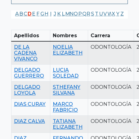
A
B
C
D
E
F
G
H
I
J
K
L
M
N
O
P
Q
R
S
T
U
V
W
X
Y
Z
Apellidos
Nombres
Carrera
DE LA
NOELIA
ODONTOLOGÍA
CADENA
ELIZABETH
VIVANCO
DELGADO
LUCIA
ODONTOLOGÍA
GUERRERO
SOLEDAD
DELGADO
STHEFANY
ODONTOLOGÍA
LOYOLA
SILVANA
DIAS CURAY
MARCO
ODONTOLOGÍA
FABRICIO
DIAZ CALVA
TATIANA
ODONTOLOGÍA
ELIZABETH
DIAZ
FERNANDO
ODONTOLOGÍA