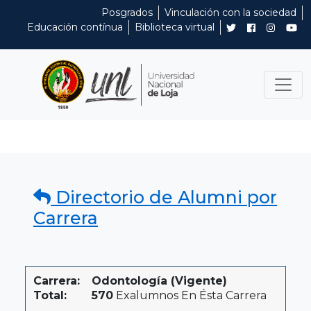
Posgrados
Vinculación con la sociedad
Educación contínua
Biblioteca virtual
Directorio de Alumni por
Carrera
Carrera:
Odontología (Vigente)
Total:
570
Exalumnos En Ésta Carrera