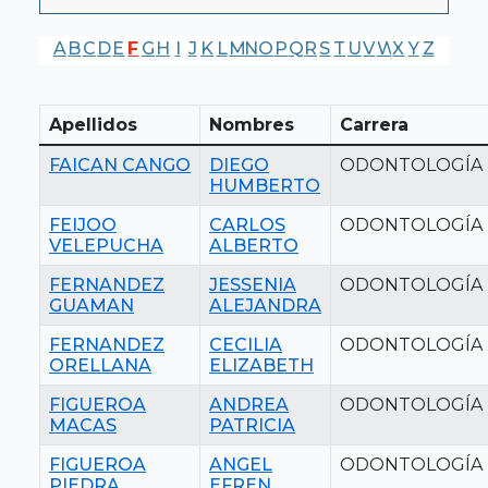
A
B
C
D
E
F
G
H
I
J
K
L
M
N
O
P
Q
R
S
T
U
V
W
X
Y
Z
Apellidos
Nombres
Carrera
FAICAN CANGO
DIEGO
ODONTOLOGÍA
HUMBERTO
FEIJOO
CARLOS
ODONTOLOGÍA
VELEPUCHA
ALBERTO
FERNANDEZ
JESSENIA
ODONTOLOGÍA
GUAMAN
ALEJANDRA
FERNANDEZ
CECILIA
ODONTOLOGÍA
ORELLANA
ELIZABETH
FIGUEROA
ANDREA
ODONTOLOGÍA
MACAS
PATRICIA
FIGUEROA
ANGEL
ODONTOLOGÍA
PIEDRA
EFREN