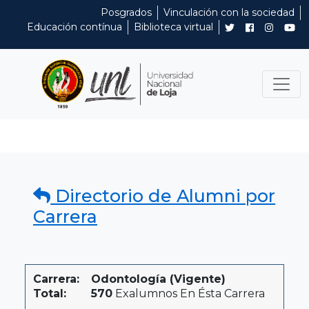
Posgrados
Vinculación con la sociedad
Educación contínua
Biblioteca virtual
Directorio de Alumni por
Carrera
Carrera:
Odontología (Vigente)
Total:
570
Exalumnos En Ésta Carrera