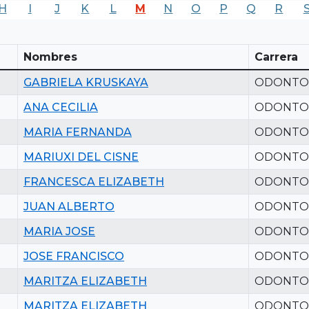
H
I
J
K
L
M
N
O
P
Q
R
Nombres
Carrera
GABRIELA KRUSKAYA
ODONTO
ANA CECILIA
ODONTO
MARIA FERNANDA
ODONTO
MARIUXI DEL CISNE
ODONTO
FRANCESCA ELIZABETH
ODONTO
JUAN ALBERTO
ODONTO
MARIA JOSE
ODONTO
JOSE FRANCISCO
ODONTO
MARITZA ELIZABETH
ODONTO
MARITZA ELIZABETH
ODONTO