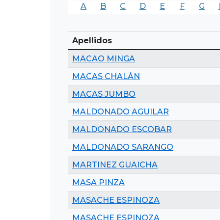
A
B
C
D
E
F
G
Apellidos
MACAO MINGA
MACAS CHALÁN
MACAS JUMBO
MALDONADO AGUILAR
MALDONADO ESCOBAR
MALDONADO SARANGO
MARTINEZ GUAICHA
MASA PINZA
MASACHE ESPINOZA
MASACHE ESPINOZA