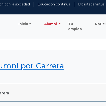
ón con la sociedad
Educación contínua
Biblioteca virtual
Inicio
Alumni
Tu
Notici
empleo
lumni por Carrera
rrera