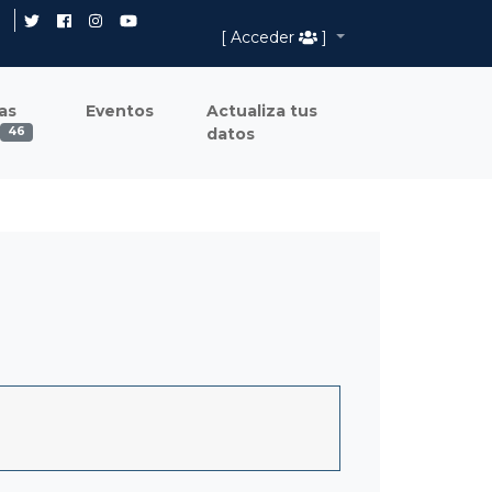
[ Acceder
]
as
Eventos
Actualiza tus
datos
46