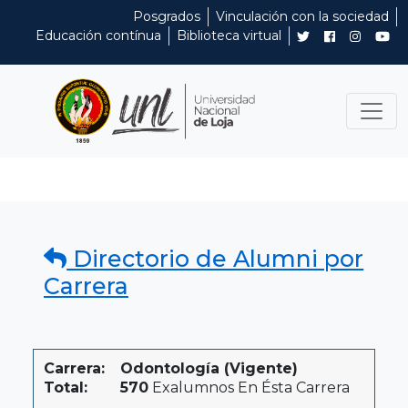
Posgrados
Vinculación con la sociedad
Educación contínua
Biblioteca virtual
Directorio de Alumni por
Carrera
Carrera:
Odontología (Vigente)
Total:
570
Exalumnos En Ésta Carrera