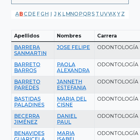
A
B
C
D
E
F
G
H
I
J
K
L
M
N
O
P
Q
R
S
T
U
V
W
X
Y
Z
Apellidos
Nombres
Carrera
BARRERA
JOSE FELIPE
ODONTOLOGÍA
SANMARTIN
BARRETO
PAOLA
ODONTOLOGÍA
BARROS
ALEXANDRA
BARRETO
JANNETH
ODONTOLOGÍA
PAREDES
ESTEFANIA
BASTIDAS
MARIA DEL
ODONTOLOGÍA
PALADINES
CISNE
BECERRA
DANIEL
ODONTOLOGÍA
JIMÉNEZ
PAUL
BENAVIDES
MARIA
ODONTOLOGÍA
GUARICELA
ISABEL