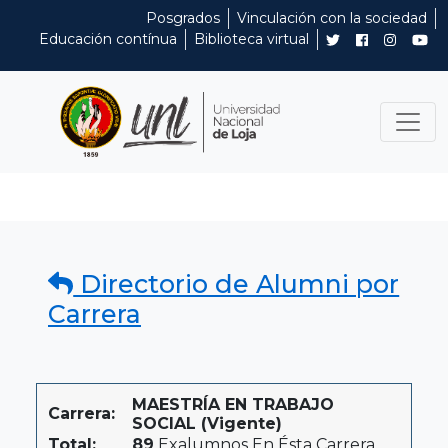
Posgrados
Vinculación con la sociedad
Educación contínua
Biblioteca virtual
Directorio de Alumni por
Carrera
MAESTRÍA EN TRABAJO
Carrera:
SOCIAL (Vigente)
Total:
89
Exalumnos En Ésta Carrera