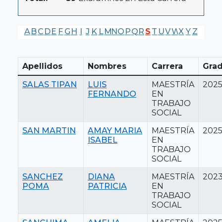
A
B
C
D
E
F
G
H
I
J
K
L
M
N
O
P
Q
R
S
T
U
V
W
X
Y
Z
Apellidos
Nombres
Carrera
Gra
SALAS TIPAN
LUIS
MAESTRÍA
202
FERNANDO
EN
TRABAJO
SOCIAL
SAN MARTIN
AMAY MARIA
MAESTRÍA
202
ISABEL
EN
TRABAJO
SOCIAL
SANCHEZ
DIANA
MAESTRÍA
202
POMA
PATRICIA
EN
TRABAJO
SOCIAL