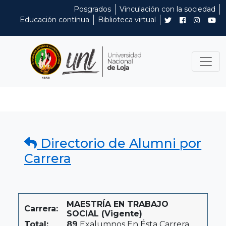
Posgrados
Vinculación con la sociedad
Educación contínua
Biblioteca virtual
Directorio de Alumni por
Carrera
MAESTRÍA EN TRABAJO
Carrera:
SOCIAL (Vigente)
Total:
89
Exalumnos En Ésta Carrera