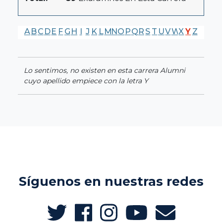
A
B
C
D
E
F
G
H
I
J
K
L
M
N
O
P
Q
R
S
T
U
V
W
X
Y
Z
Lo sentimos, no existen en esta carrera Alumni
cuyo apellido empiece con la letra Y
Síguenos en nuestras redes