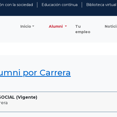
ón con la sociedad
Educación contínua
Biblioteca virtual
Inicio
Alumni
Tu
Notici
empleo
lumni por Carrera
OCIAL (Vigente)
rera