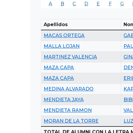
A
B
C
D
E
F
G
Apellidos
No
MACAS ORTEGA
GA
MALLA LOJAN
PA
MARTINEZ VALENCIA
GIN
MAZA CAPA
DEN
MAZA CAPA
ERI
MEDINA ALVARADO
KAR
MENDIETA JAYA
BIB
MENDIETA RAMON
VAL
MORAN DE LA TORRE
LU
TOTAL DE ALUMNI CON LA LETRA 