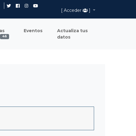
[ Acceder
]
as
Eventos
Actualiza tus
datos
46