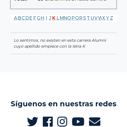
A
B
C
D
E
F
G
H
I
J
K
L
M
N
O
P
Q
R
S
T
U
V
W
X
Y
Z
Lo sentimos, no existen en esta carrera Alumni
cuyo apellido empiece con la letra K
Síguenos en nuestras redes