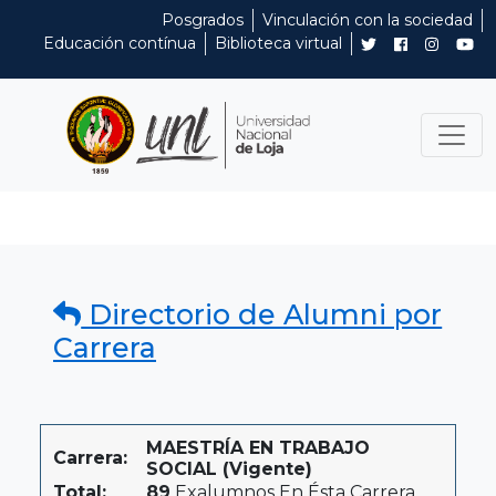
Posgrados
Vinculación con la sociedad
Educación contínua
Biblioteca virtual
Directorio de Alumni por
Carrera
MAESTRÍA EN TRABAJO
Carrera:
SOCIAL (Vigente)
Total:
89
Exalumnos En Ésta Carrera