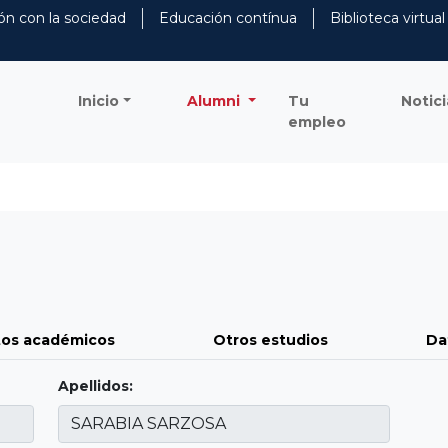
ón con la sociedad
Educación contínua
Biblioteca virtual
Inicio
Alumni
Tu
Notici
empleo
os académicos
Otros estudios
Da
Apellidos: