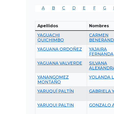
A
B
C
D
E
F
G
Apellidos
Nombres
YAGUACHI
CARMEN
QUICHIMBO
BENERAND
YAGUANA ORDOÑEZ
YAJAIRA
FERNANDA
YAGUANA VALVERDE
SILVANA
ALEXANDR
YANANGOMEZ
YOLANDA 
MONTAÑO
YARUQUÍ PALTÍN
GABRIELA 
YARUQUI PALTIN
GONZALO 