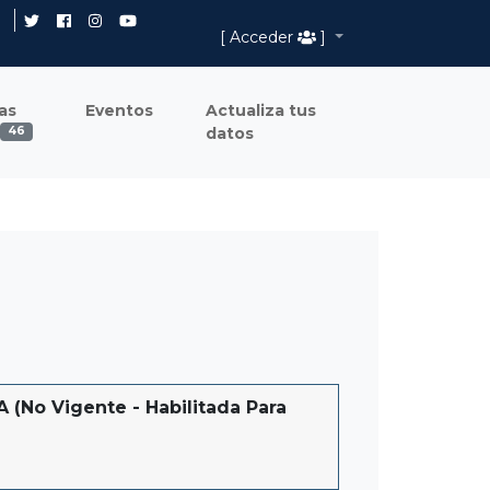
[ Acceder
]
as
Eventos
Actualiza tus
datos
46
o Vigente - Habilitada Para