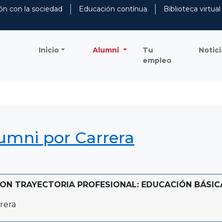
ón con la sociedad
Educación contínua
Biblioteca virtual
Inicio
Alumni
Tu
Notici
empleo
lumni por Carrera
N TRAYECTORIA PROFESIONAL: EDUCACIÓN BÁSICA (N
rera