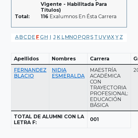
Vigente - Habilitada Para
Títulos)
Total:
116
Exalumnos En Ésta Carrera
A
B
C
D
E
F
G
H
I
J
K
L
M
N
O
P
Q
R
S
T
U
V
W
X
Y
Z
Apellidos
Nombres
Carrera
G
FERNANDEZ
NIDIA
MAESTRÍA
2
BLACIO
ESMERALDA
ACADÉMICA
CON
TRAYECTORIA
PROFESIONAL:
EDUCACIÓN
BÁSICA
TOTAL DE ALUMNI CON LA
001
LETRA F: