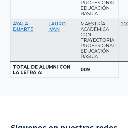
PROFESIONAL:
EDUCACIÓN
BÁSICA
AYALA
LAURO
MAESTRÍA
20
DUARTE
IVAN
ACADÉMICA
CON
TRAYECTORIA
PROFESIONAL:
EDUCACIÓN
BÁSICA
TOTAL DE ALUMNI CON
009
LA LETRA A:
Síguenos en nuestras redes