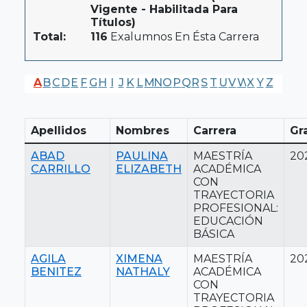
Vigente - Habilitada Para
Títulos)
Total:
116
Exalumnos En Ésta Carrera
A
B
C
D
E
F
G
H
I
J
K
L
M
N
O
P
Q
R
S
T
U
V
W
X
Y
Z
Apellidos
Nombres
Carrera
Gr
ABAD
PAULINA
MAESTRÍA
20
CARRILLO
ELIZABETH
ACADÉMICA
CON
TRAYECTORIA
PROFESIONAL:
EDUCACIÓN
BÁSICA
AGILA
XIMENA
MAESTRÍA
20
BENITEZ
NATHALY
ACADÉMICA
CON
TRAYECTORIA