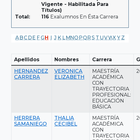
Vigente - Habilitada Para
Títulos)
Total:
116
Exalumnos En Ésta Carrera
A
B
C
D
E
F
G
H
I
J
K
L
M
N
O
P
Q
R
S
T
U
V
W
X
Y
Z
Apellidos
Nombres
Carrera
G
HERNANDEZ
VERONICA
MAESTRÍA
2
CARRERA
ELIZABETH
ACADÉMICA
CON
TRAYECTORIA
PROFESIONAL:
EDUCACIÓN
BÁSICA
HERRERA
THALIA
MAESTRÍA
2
SAMANIEGO
CECIBEL
ACADÉMICA
CON
TRAYECTORIA