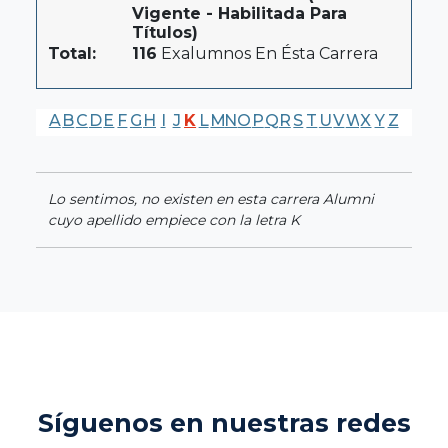
Vigente - Habilitada Para
Títulos)
Total:
116
Exalumnos En Ésta Carrera
A
B
C
D
E
F
G
H
I
J
K
L
M
N
O
P
Q
R
S
T
U
V
W
X
Y
Z
Lo sentimos, no existen en esta carrera Alumni
cuyo apellido empiece con la letra K
Síguenos en nuestras redes