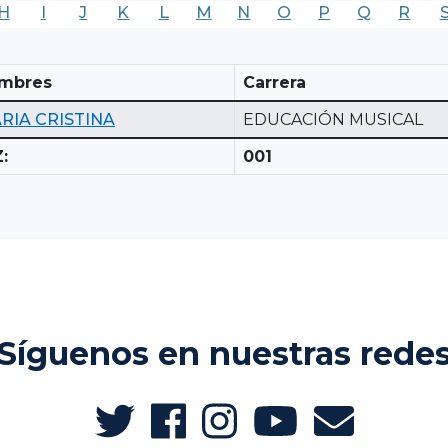
H
I
J
K
L
M
N
O
P
Q
R
mbres
Carrera
RIA CRISTINA
EDUCACIÓN MUSICAL
:
001
Síguenos en nuestras rede