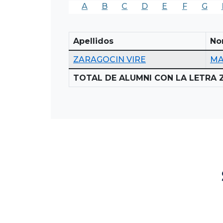
A
B
C
D
E
F
G
Apellidos
No
ZARAGOCIN VIRE
MA
TOTAL DE ALUMNI CON LA LETRA Z