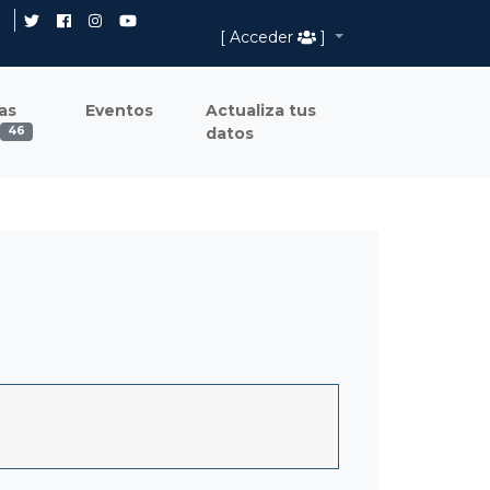
[ Acceder
]
as
Eventos
Actualiza tus
datos
46