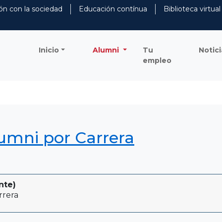
ón con la sociedad
Educación contínua
Biblioteca virtual
Inicio
Alumni
Tu
Notici
empleo
lumni por Carrera
nte)
rrera