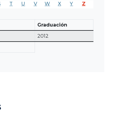
S
T
U
V
W
X
Y
Z
Graduación
2012
s