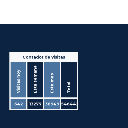
Contador de visitas
Ésta semana
Visitas hoy
Éste mes
Total
642
13277
36949
546442