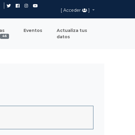
[ Acceder
]
as
Eventos
Actualiza tus
datos
46