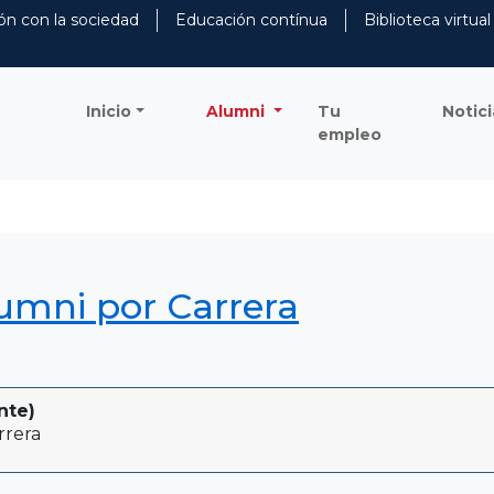
ón con la sociedad
Educación contínua
Biblioteca virtual
Inicio
Alumni
Tu
Notici
empleo
lumni por Carrera
nte)
rrera