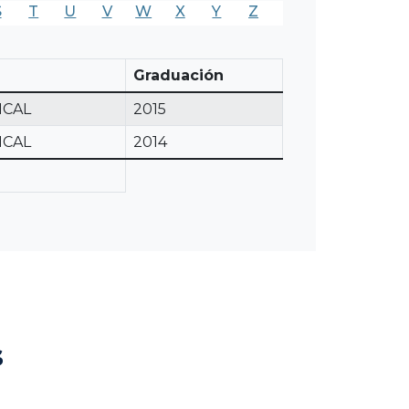
S
T
U
V
W
X
Y
Z
Graduación
ICAL
2015
ICAL
2014
s