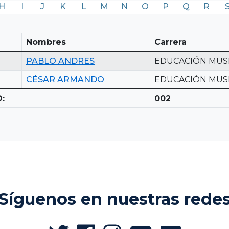
H
I
J
K
L
M
N
O
P
Q
R
Nombres
Carrera
PABLO ANDRES
EDUCACIÓN MUS
CÉSAR ARMANDO
EDUCACIÓN MUS
:
002
Síguenos en nuestras rede