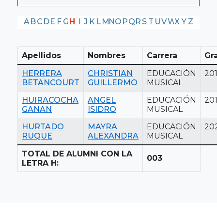
A
B
C
D
E
F
G
H
I
J
K
L
M
N
O
P
Q
R
S
T
U
V
W
X
Y
Z
Apellidos
Nombres
Carrera
Gr
HERRERA
CHRISTIAN
EDUCACIÓN
20
BETANCOURT
GUILLERMO
MUSICAL
HUIRACOCHA
ANGEL
EDUCACIÓN
20
GANAN
ISIDRO
MUSICAL
HURTADO
MAYRA
EDUCACIÓN
20
RUQUE
ALEXANDRA
MUSICAL
TOTAL DE ALUMNI CON LA
003
LETRA H: