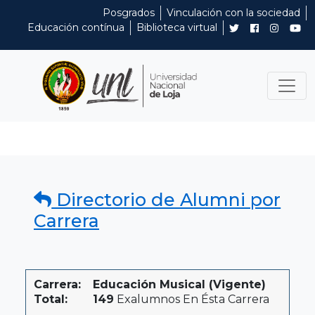
Posgrados
Vinculación con la sociedad
Educación contínua
Biblioteca virtual
Directorio de Alumni por
Carrera
Carrera:
Educación Musical (Vigente)
Total:
149
Exalumnos En Ésta Carrera