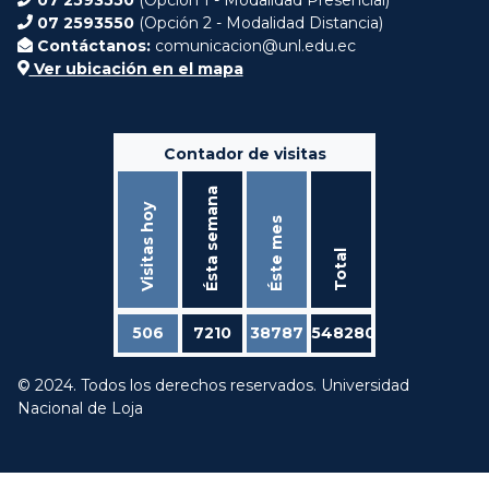
07 2593550
(Opción 2 - Modalidad Distancia)
Contáctanos:
comunicacion@unl.edu.ec
Ver ubicación en el mapa
Contador de visitas
Ésta semana
Visitas hoy
Éste mes
Total
506
7210
38787
548280
© 2024. Todos los derechos reservados. Universidad
Nacional de Loja