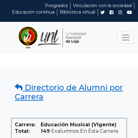
Posgrados
Vinculación con la sociedad
Educación contínua
Biblioteca virtual
Directorio de Alumni por
Carrera
Carrera:
Educación Musical (Vigente)
Total:
149
Exalumnos En Ésta Carrera