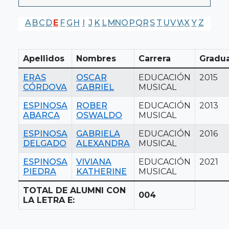
A
B
C
D
E
F
G
H
I
J
K
L
M
N
O
P
Q
R
S
T
U
V
W
X
Y
Z
Apellidos
Nombres
Carrera
Gradu
ERAS
OSCAR
EDUCACIÓN
2015
CÓRDOVA
GABRIEL
MUSICAL
ESPINOSA
ROBER
EDUCACIÓN
2013
ABARCA
OSWALDO
MUSICAL
ESPINOSA
GABRIELA
EDUCACIÓN
2016
DELGADO
ALEXANDRA
MUSICAL
ESPINOSA
VIVIANA
EDUCACIÓN
2021
PIEDRA
KATHERINE
MUSICAL
TOTAL DE ALUMNI CON
004
LA LETRA E: