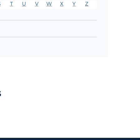
S
T
U
V
W
X
Y
Z
s