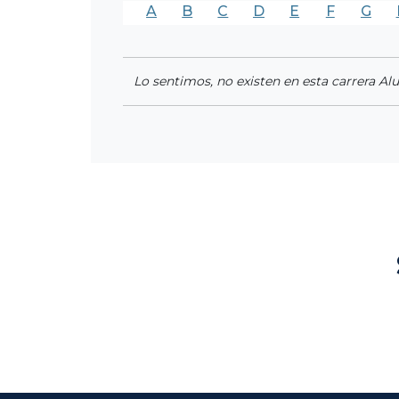
A
B
C
D
E
F
G
Lo sentimos, no existen en esta carrera Al