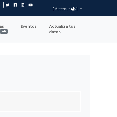
[ Acceder
]
as
Eventos
Actualiza tus
datos
46