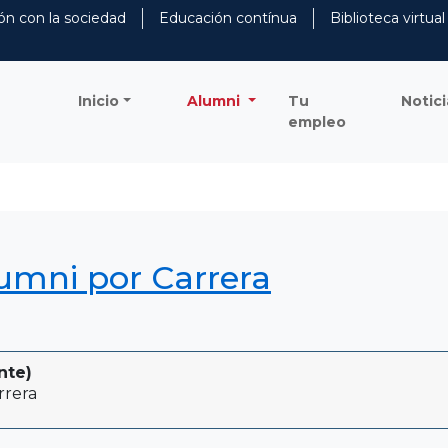
ón con la sociedad
Educación contínua
Biblioteca virtual
Inicio
Alumni
Tu
Notici
empleo
lumni por Carrera
nte)
rrera