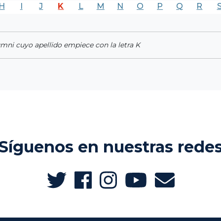
H
I
J
K
L
M
N
O
P
Q
R
umni cuyo apellido empiece con la letra K
Síguenos en nuestras rede