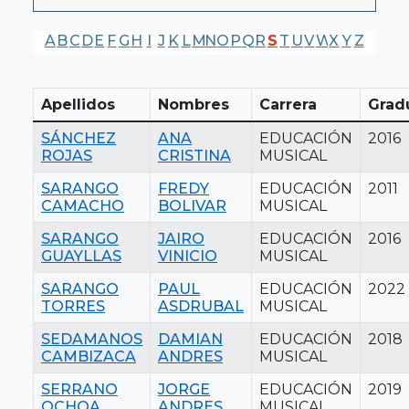
A
B
C
D
E
F
G
H
I
J
K
L
M
N
O
P
Q
R
S
T
U
V
W
X
Y
Z
Apellidos
Nombres
Carrera
Grad
SÁNCHEZ
ANA
EDUCACIÓN
2016
ROJAS
CRISTINA
MUSICAL
SARANGO
FREDY
EDUCACIÓN
2011
CAMACHO
BOLIVAR
MUSICAL
SARANGO
JAIRO
EDUCACIÓN
2016
GUAYLLAS
VINICIO
MUSICAL
SARANGO
PAUL
EDUCACIÓN
2022
TORRES
ASDRUBAL
MUSICAL
SEDAMANOS
DAMIAN
EDUCACIÓN
2018
CAMBIZACA
ANDRES
MUSICAL
SERRANO
JORGE
EDUCACIÓN
2019
OCHOA
ANDRES
MUSICAL