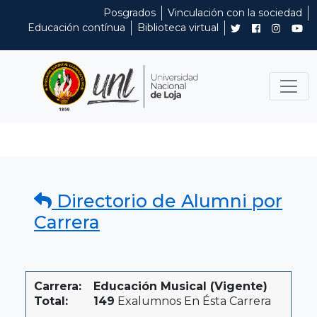
Posgrados
Vinculación con la sociedad
Educación contínua
Biblioteca virtual
Directorio de Alumni por
Carrera
Carrera:
Educación Musical (Vigente)
Total:
149
Exalumnos En Ésta Carrera