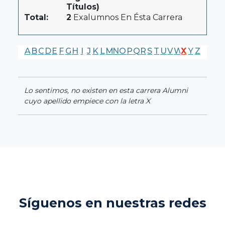
Títulos)
Total:
2
Exalumnos En Ésta Carrera
A
B
C
D
E
F
G
H
I
J
K
L
M
N
O
P
Q
R
S
T
U
V
W
X
Y
Z
Lo sentimos, no existen en esta carrera Alumni
cuyo apellido empiece con la letra X
Síguenos en nuestras redes