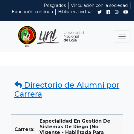
Posgrados
Vinculación con la sociedad
Educación contínua
Biblioteca virtual
Directorio de Alumni por
Carrera
Especialidad En Gestión De
Sistemas De Riego (No
Carrera:
Vigente - Habilitada Para