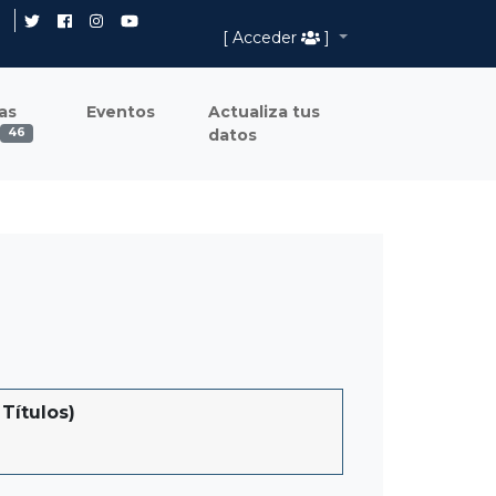
[ Acceder
]
as
Eventos
Actualiza tus
datos
46
Títulos)