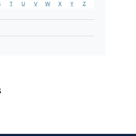
S
T
U
V
W
X
Y
Z
s