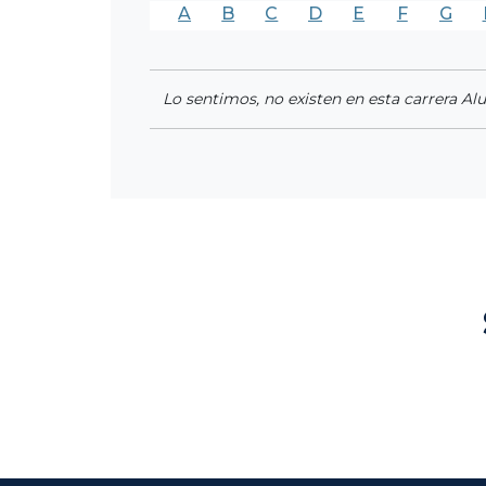
A
B
C
D
E
F
G
Lo sentimos, no existen en esta carrera Al