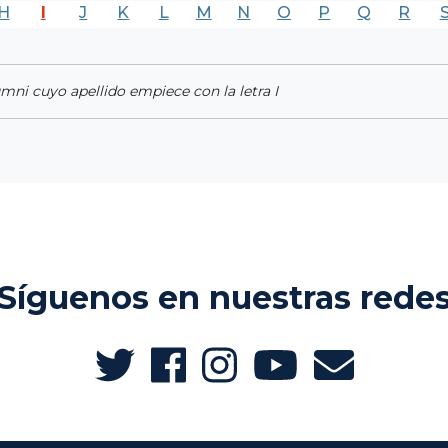
H
I
J
K
L
M
N
O
P
Q
R
umni cuyo apellido empiece con la letra I
Síguenos en nuestras rede