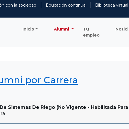
ón con la sociedad
Educación contínua
Biblioteca virtual
Inicio
Alumni
Tu
Notici
empleo
lumni por Carrera
De Sistemas De Riego (No Vigente - Habilitada Para 
ra