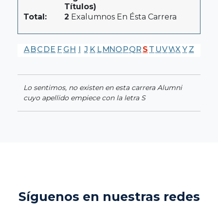
Títulos)
Total:
2
Exalumnos En Ésta Carrera
A
B
C
D
E
F
G
H
I
J
K
L
M
N
O
P
Q
R
S
T
U
V
W
X
Y
Z
Lo sentimos, no existen en esta carrera Alumni
cuyo apellido empiece con la letra S
Síguenos en nuestras redes