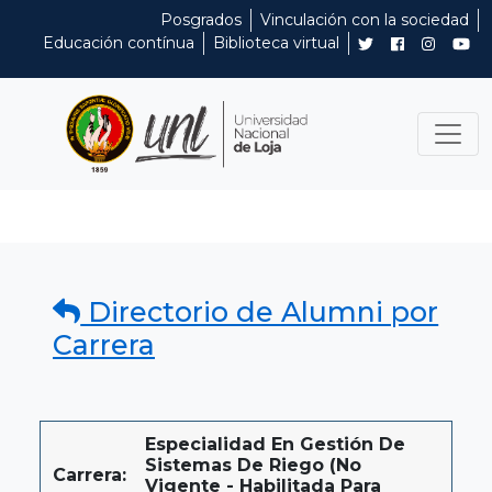
Posgrados
Vinculación con la sociedad
Educación contínua
Biblioteca virtual
Directorio de Alumni por
Carrera
Especialidad En Gestión De
Sistemas De Riego (No
Carrera:
Vigente - Habilitada Para