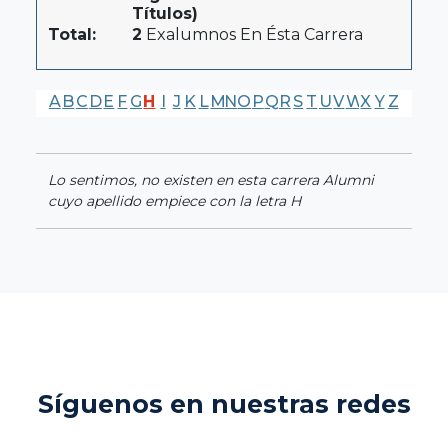
Títulos)
Total:
2
Exalumnos En Ésta Carrera
A
B
C
D
E
F
G
H
I
J
K
L
M
N
O
P
Q
R
S
T
U
V
W
X
Y
Z
Lo sentimos, no existen en esta carrera Alumni
cuyo apellido empiece con la letra H
Síguenos en nuestras redes