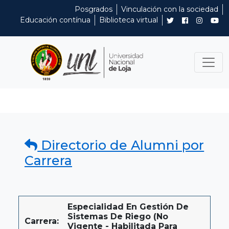
Posgrados
Vinculación con la sociedad
Educación contínua
Biblioteca virtual
Directorio de Alumni por
Carrera
Especialidad En Gestión De
Sistemas De Riego (No
Carrera:
Vigente - Habilitada Para