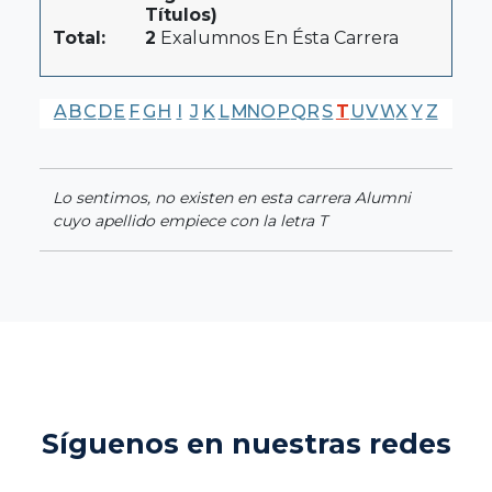
Títulos)
Total:
2
Exalumnos En Ésta Carrera
A
B
C
D
E
F
G
H
I
J
K
L
M
N
O
P
Q
R
S
T
U
V
W
X
Y
Z
Lo sentimos, no existen en esta carrera Alumni
cuyo apellido empiece con la letra T
Síguenos en nuestras redes