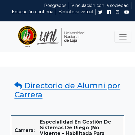
Posgrados
Vinculación con la sociedad
Educación contínua
Biblioteca virtual
Directorio de Alumni por
Carrera
Especialidad En Gestión De
Sistemas De Riego (No
Carrera:
Vigente - Habilitada Para