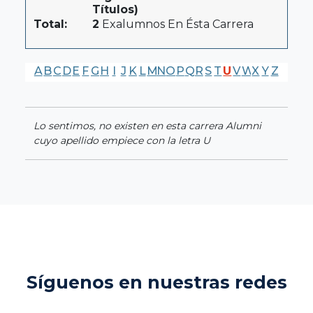
Títulos)
Total:
2
Exalumnos En Ésta Carrera
A
B
C
D
E
F
G
H
I
J
K
L
M
N
O
P
Q
R
S
T
U
V
W
X
Y
Z
Lo sentimos, no existen en esta carrera Alumni
cuyo apellido empiece con la letra U
Síguenos en nuestras redes