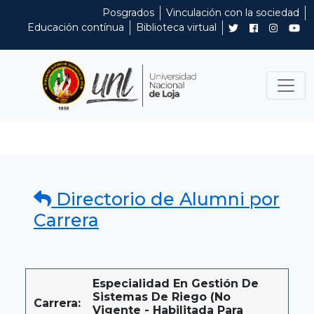
Posgrados
Vinculación con la sociedad
Educación contínua
Biblioteca virtual
Directorio de Alumni por
Carrera
Especialidad En Gestión De
Sistemas De Riego (No
Carrera:
Vigente - Habilitada Para