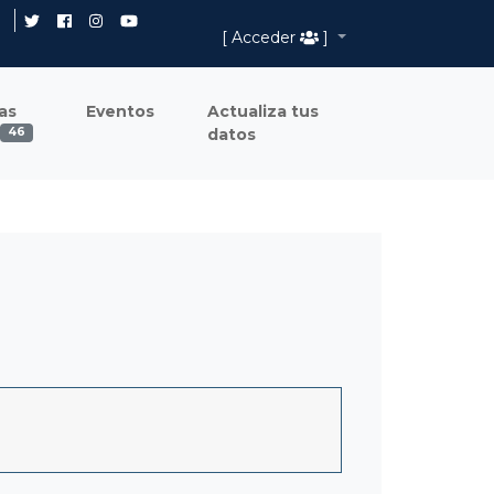
[ Acceder
]
as
Eventos
Actualiza tus
datos
46