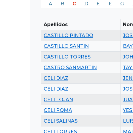
A
B
C
D
E
F
G
Apellidos
Nom
CASTILLO PINTADO
JOS
CASTILLO SANTIN
BA
CASTILLO TORRES
JOH
CASTRO SANMARTIN
TAY
CELI DIAZ
JEN
CELI DIAZ
JOS
CELI LOJAN
JUA
CELI POMA
YES
CELI SALINAS
LUI
CELI TORRES
MAR