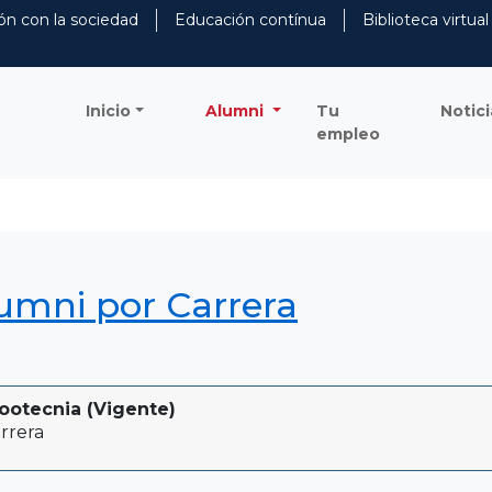
ón con la sociedad
Educación contínua
Biblioteca virtual
Inicio
Alumni
Tu
Notici
empleo
lumni por Carrera
ootecnia (Vigente)
rrera