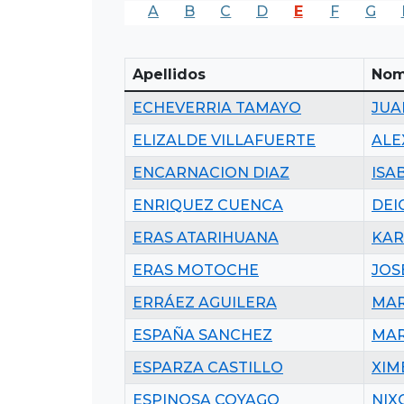
A
B
C
D
E
F
G
Apellidos
Nom
ECHEVERRIA TAMAYO
JUA
ELIZALDE VILLAFUERTE
ALE
ENCARNACION DIAZ
ISA
ENRIQUEZ CUENCA
DEI
ERAS ATARIHUANA
KAR
ERAS MOTOCHE
JOS
ERRÁEZ AGUILERA
MAR
ESPAÑA SANCHEZ
MAR
ESPARZA CASTILLO
XIM
ESPINOSA COYAGO
NIX