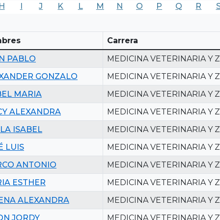
H
I
J
K
L
M
N
O
P
Q
R
bres
Carrera
N PABLO
MEDICINA VETERINARIA Y 
XANDER GONZALO
MEDICINA VETERINARIA Y 
BEL MARIA
MEDICINA VETERINARIA Y 
CY ALEXANDRA
MEDICINA VETERINARIA Y 
LA ISABEL
MEDICINA VETERINARIA Y 
É LUIS
MEDICINA VETERINARIA Y 
CO ANTONIO
MEDICINA VETERINARIA Y 
IA ESTHER
MEDICINA VETERINARIA Y 
ENA ALEXANDRA
MEDICINA VETERINARIA Y 
ON JORDY
MEDICINA VETERINARIA Y 