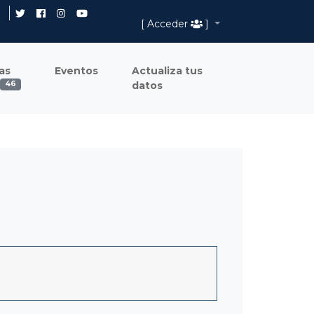
[ Acceder
]
as
Eventos
Actualiza tus
datos
46