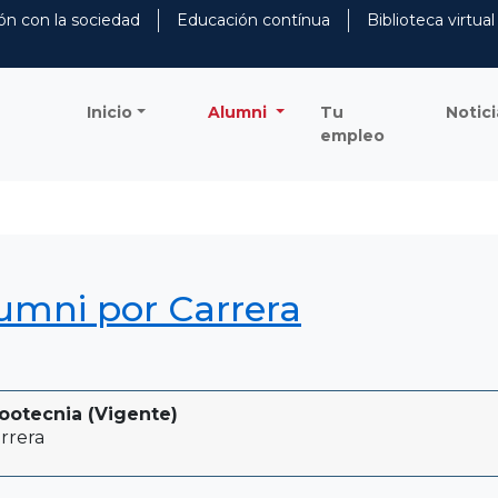
ón con la sociedad
Educación contínua
Biblioteca virtual
Inicio
Alumni
Tu
Notici
empleo
lumni por Carrera
ootecnia (Vigente)
rrera