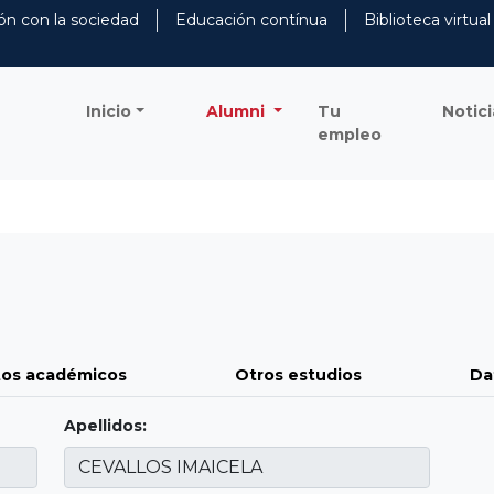
ón con la sociedad
Educación contínua
Biblioteca virtual
Inicio
Alumni
Tu
Notici
empleo
os académicos
Otros estudios
Da
Apellidos: